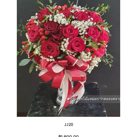
JJ20
฿
1,800.00