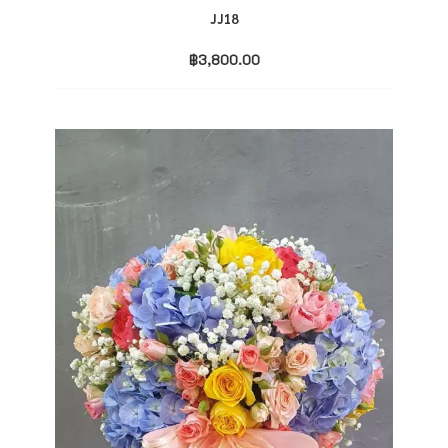
JJ18
฿
3,800.00