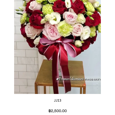
JJ13
฿
2,500.00