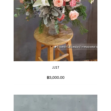
JJ17
฿
3,000.00