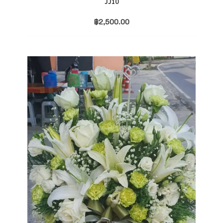
JJ10
฿
2,500.00