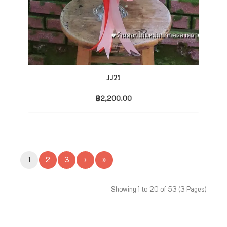
JJ21
฿
2,200.00
1
2
3
›
»
Showing 1 to 20 of 53 (3 Pages)