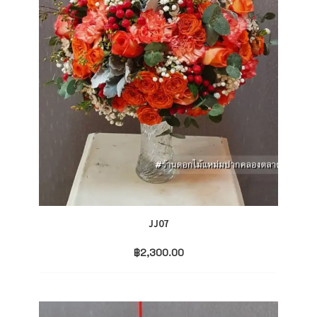
JJ07
฿
2,300.00