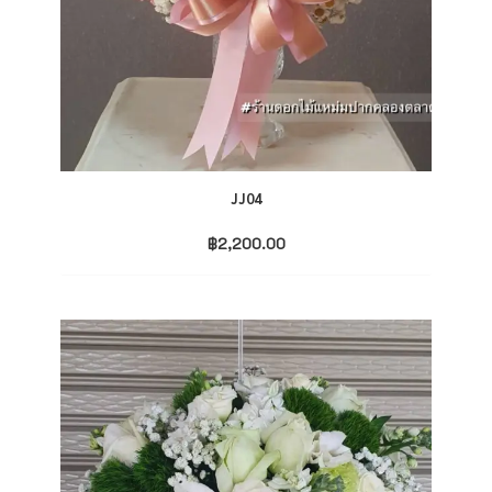
JJ04
฿
2,200.00