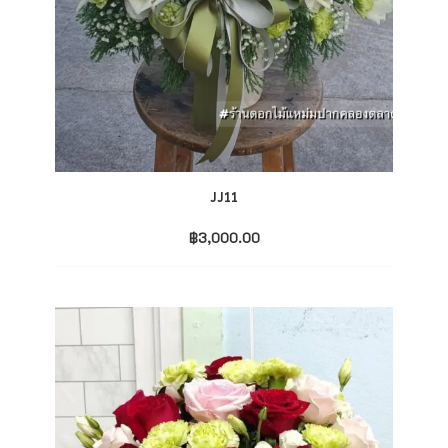
JJ11
฿
3,000.00