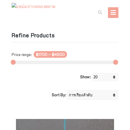
Refine Products
Price range:
฿1700
—
฿4500
Show:
Sort By: