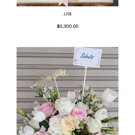
JJ01
฿
2,300.00