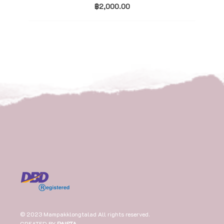
฿
2,000.00
© 2023 Mampakklongtalad All rights reserved.
CREATED BY
PAISTA
.