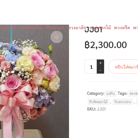
ันดอกไม้
กล่องดอกไม้
ติดหน้าอก
พวงมาลัย
JJ01
พานดอกไม้
พวงหรีด
พว
฿
2,300.00
หยิบใส่ตะกร
Category:
Tags:
แจกัน
ของข
,
,
รับจัดดอกไม้
วันครบรอบ
SKU:
JJ01