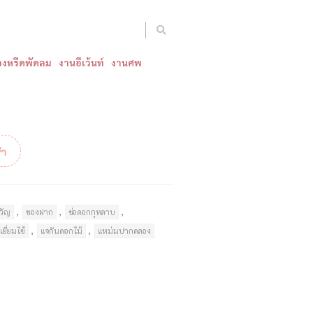
งหรีดพัดลม
งานอีเว้นท์
งานศพ
้า
,
,
,
วัญ
ของฝาก
ช่อดอกกุหลาบ
,
,
เยี่ยมไข้
แจกันดอกไม้
แหม่มปากคลอง