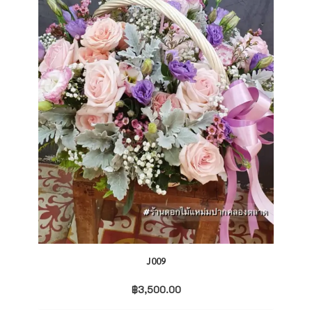
J009
฿
3,500.00