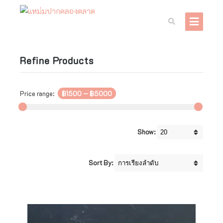
Refine Products
Price range:
฿1500
—
฿5000
Show:
Sort By: