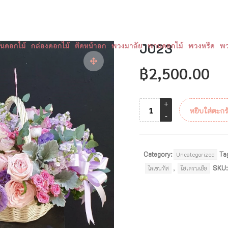
ันดอกไม้
กล่องดอกไม้
ติดหน้าอก
พวงมาลัย
J023
พานดอกไม้
พวงหรีด
พว
฿
2,500.00
หยิบใส่ตะกร
Category:
Ta
Uncategorized
,
SKU
ไลเซนทัส
ไฮเดรนเยีย