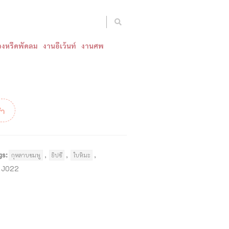
งหรีดพัดลม
งานอีเว้นท์
งานศพ
้า
gs:
,
,
,
กุหลาบชมพู
ยิปซี
ใบหิมะ
:
J022