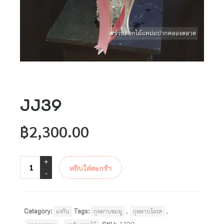
JJ39
฿
2,300.00
หยิบใส่ตะกร้า
Category:
Tags:
,
,
แจกัน
กุหลาบชมพู
กุหลาบโอรส