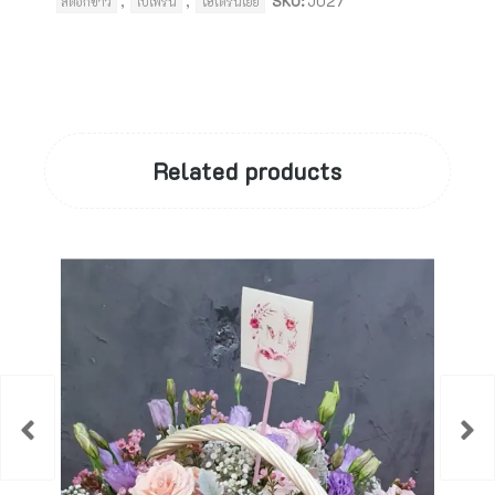
,
,
SKU:
J027
สต๊อกขาว
ใบเฟิร์น
ไฮเดรนเยีย
Related products