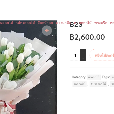
ันดอกไม้
กล่องดอกไม้
ติดหน้าอก
พวงมาลัย
B23
พานดอกไม้
พวงหรีด
พว
฿
2,600.00
หยิบใส่ตะกร
Category:
Tags:
ช่อดอกไม้
ข
,
,
ช่อดอกไม้
รับจัดดอกไม้
ว