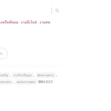
งหรีดพัดลม
งานอีเว้นท์
งานศพ
้า
,
,
,
องขวัญ
งานรับปริญญา
ช่อดอกกุหลาบ
,
SKU:
B23
ันครบรอบ
แหม่มปากคลอง