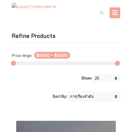
Refine Products
Price range:
฿2800
—
฿3000
Show:
Sort By: